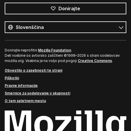
Donirajte
Vsi
jeziki
Jezik
Donirajte neprofitni
Mozilla Foundation
.
Deli vsebine so avtorsko zaščiteni ©1998–2026 s strani sodelavcev
mozilla.org. Vsebina je na voljo pod pogoji
Creative Commons
.
Obvestilo o zasebnosti te strani
Piškotki
Pravne informacije
Smernice za sodelovanje v skupnosti
O tem spletnem mestu