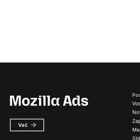
Pod
Vo
Nov
Zap
o
Več
Me
Oglasi
Mozilla
Sti