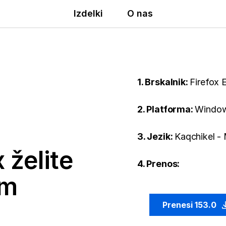
Izdelki
O nas
1. Brskalnik:
Firefox 
2. Platforma:
Window
3. Jezik:
Kaqchikel -
 želite
4. Prenos:
em
Prenesi 153.0