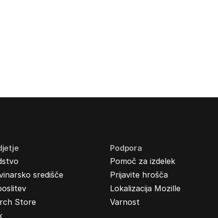
jetje
Podpora
dstvo
Pomoč za izdelek
inarsko središče
Prijavite hrošča
oslitev
Lokalizacija Mozille
rch Store
Varnost
k