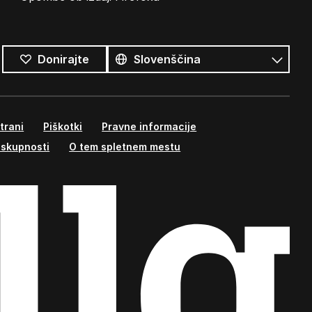
Vsi
jeziki
Jezik
Donirajte
trani
Piškotki
Pravne informacije
 skupnosti
O tem spletnem mestu