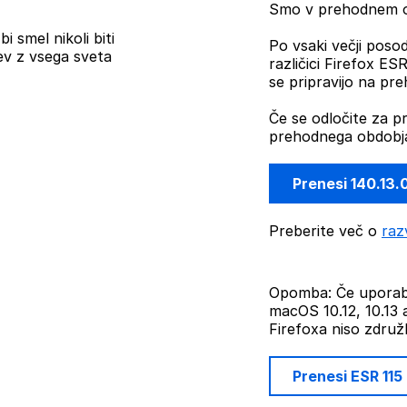
Smo v prehodnem ob
i smel nikoli biti
Po vsaki večji posod
ev z vsega sveta
različici Firefox E
se pripravijo na pr
Če se odločite za p
prehodnega obdobja
Prenesi 140.13.
Preberite več o
raz
Opomba: Če uporabl
macOS 10.12, 10.13 a
Firefoxa niso združlj
Prenesi ESR 115