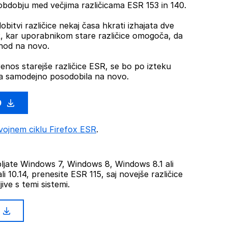
dobju med večjima različicama ESR 153 in 140.
obitvi različice nekaj časa hkrati izhajata dve
SR, kar uporabnikom stare različice omogoča, da
ehod na novo.
renos starejše različice ESR, se bo po izteku
 samodejno posodobila na novo.
0
vojnem ciklu Firefox ESR
.
jate Windows 7, Windows 8, Windows 8.1 ali
li 10.14, prenesite ESR 115, saj novejše različice
ive s temi sistemi.