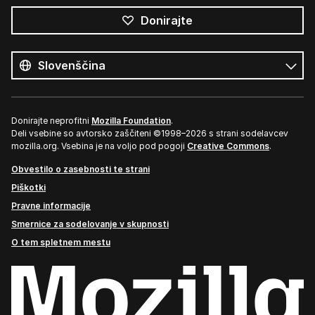
Donirajte
Vsi
jeziki
Jezik
Donirajte neprofitni
Mozilla Foundation
.
Deli vsebine so avtorsko zaščiteni ©1998–2026 s strani sodelavcev
mozilla.org. Vsebina je na voljo pod pogoji
Creative Commons
.
Obvestilo o zasebnosti te strani
Piškotki
Pravne informacije
Smernice za sodelovanje v skupnosti
O tem spletnem mestu