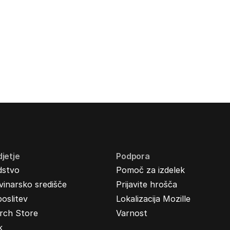
jetje
Podpora
dstvo
Pomoč za izdelek
inarsko središče
Prijavite hrošča
oslitev
Lokalizacija Mozille
rch Store
Varnost
k