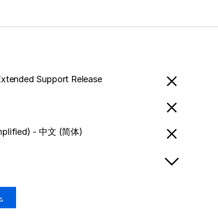
Extended Support Release
mplified) - 中文 (简体)