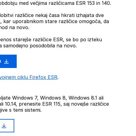
dobju med večjima različicama ESR 153 in 140.
obitvi različice nekaj časa hkrati izhajata dve
SR, kar uporabnikom stare različice omogoča, da
ehod na novo.
renos starejše različice ESR, se bo po izteku
 samodejno posodobila na novo.
0
vojnem ciklu Firefox ESR
.
jate Windows 7, Windows 8, Windows 8.1 ali
li 10.14, prenesite ESR 115, saj novejše različice
ive s temi sistemi.