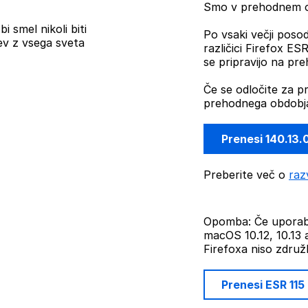
Smo v prehodnem ob
i smel nikoli biti
Po vsaki večji posod
ev z vsega sveta
različici Firefox E
se pripravijo na pr
Če se odločite za p
prehodnega obdobja
Prenesi 140.13.
Preberite več o
raz
Opomba: Če uporabl
macOS 10.12, 10.13 a
Firefoxa niso združlj
Prenesi ESR 115