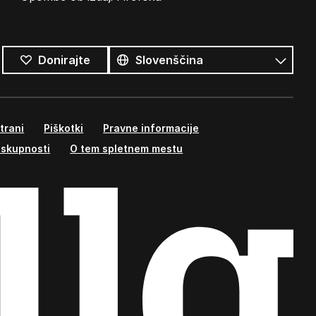
Vsi
jeziki
Jezik
Donirajte
trani
Piškotki
Pravne informacije
 skupnosti
O tem spletnem mestu