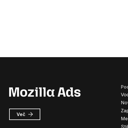
Pod
Vo
Nov
Zap
o
Več
Me
Oglasi
Mozilla
Sti