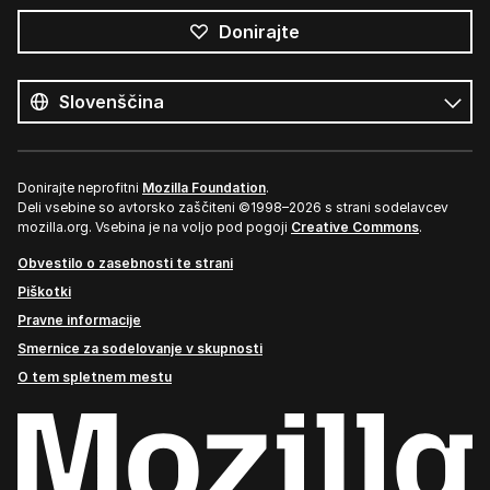
Donirajte
Vsi
jeziki
Jezik
Donirajte neprofitni
Mozilla Foundation
.
Deli vsebine so avtorsko zaščiteni ©1998–2026 s strani sodelavcev
mozilla.org. Vsebina je na voljo pod pogoji
Creative Commons
.
Obvestilo o zasebnosti te strani
Piškotki
Pravne informacije
Smernice za sodelovanje v skupnosti
O tem spletnem mestu