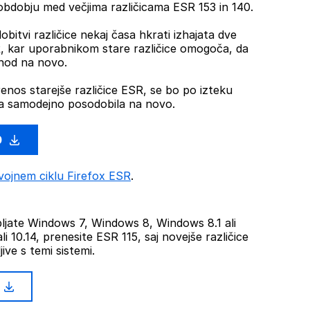
dobju med večjima različicama ESR 153 in 140.
obitvi različice nekaj časa hkrati izhajata dve
SR, kar uporabnikom stare različice omogoča, da
ehod na novo.
renos starejše različice ESR, se bo po izteku
 samodejno posodobila na novo.
0
vojnem ciklu Firefox ESR
.
jate Windows 7, Windows 8, Windows 8.1 ali
li 10.14, prenesite ESR 115, saj novejše različice
ive s temi sistemi.