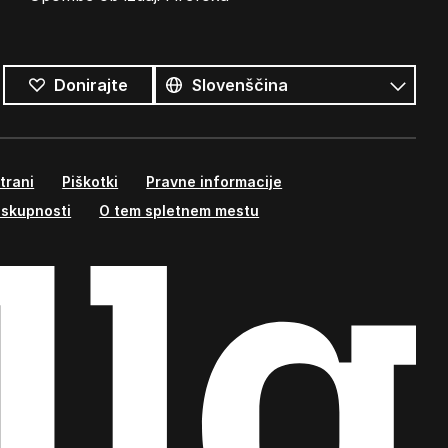
Vsi
jeziki
Jezik
Donirajte
trani
Piškotki
Pravne informacije
 skupnosti
O tem spletnem mestu