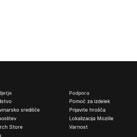
jetje
Podpora
dstvo
Pomoč za izdelek
inarsko središče
Prijavite hrošča
oslitev
Lokalizacija Mozille
rch Store
Varnost
k