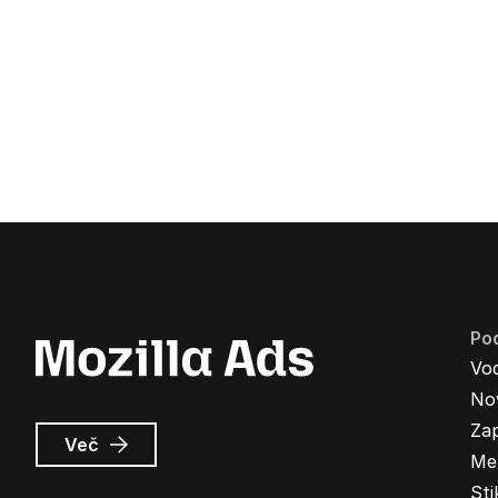
Pod
Vo
Nov
Zap
o
Več
Me
Oglasi
Mozilla
Sti