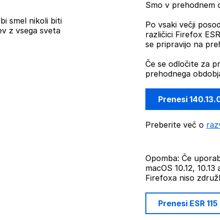
Smo v prehodnem ob
i smel nikoli biti
Po vsaki večji posod
ev z vsega sveta
različici Firefox E
se pripravijo na pr
Če se odločite za p
prehodnega obdobja
Prenesi 140.13.
Preberite več o
raz
Opomba: Če uporabl
macOS 10.12, 10.13 a
Firefoxa niso združlj
Prenesi ESR 115