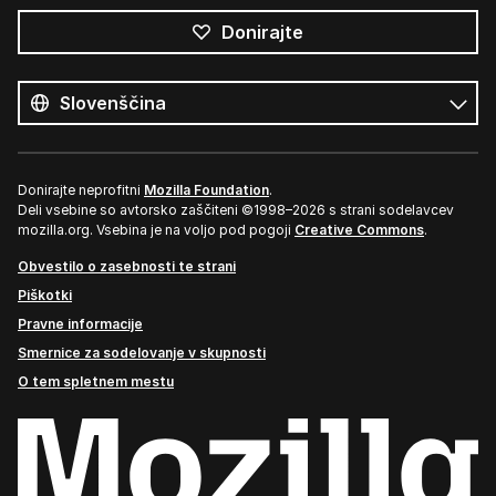
Donirajte
Vsi
jeziki
Jezik
Donirajte neprofitni
Mozilla Foundation
.
Deli vsebine so avtorsko zaščiteni ©1998–2026 s strani sodelavcev
mozilla.org. Vsebina je na voljo pod pogoji
Creative Commons
.
Obvestilo o zasebnosti te strani
Piškotki
Pravne informacije
Smernice za sodelovanje v skupnosti
O tem spletnem mestu