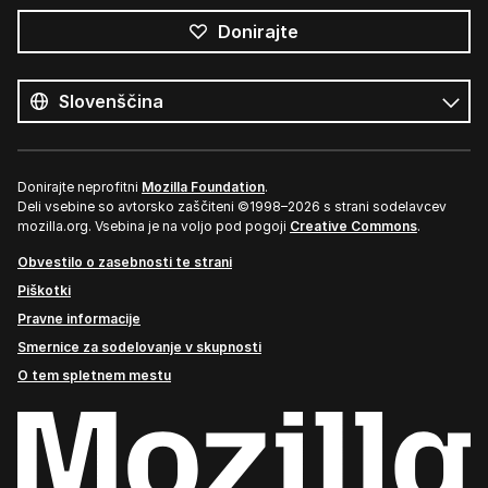
Donirajte
Vsi
jeziki
Jezik
Donirajte neprofitni
Mozilla Foundation
.
Deli vsebine so avtorsko zaščiteni ©1998–2026 s strani sodelavcev
mozilla.org. Vsebina je na voljo pod pogoji
Creative Commons
.
Obvestilo o zasebnosti te strani
Piškotki
Pravne informacije
Smernice za sodelovanje v skupnosti
O tem spletnem mestu