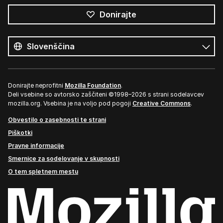
Donirajte
Vsi
jeziki
Jezik
Donirajte neprofitni
Mozilla Foundation
.
Deli vsebine so avtorsko zaščiteni ©1998–2026 s strani sodelavcev
mozilla.org. Vsebina je na voljo pod pogoji
Creative Commons
.
Obvestilo o zasebnosti te strani
Piškotki
Pravne informacije
Smernice za sodelovanje v skupnosti
O tem spletnem mestu