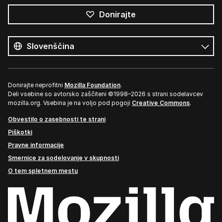
Donirajte
Vsi
jeziki
Jezik
Donirajte neprofitni
Mozilla Foundation
.
Deli vsebine so avtorsko zaščiteni ©1998–2026 s strani sodelavcev
mozilla.org. Vsebina je na voljo pod pogoji
Creative Commons
.
Obvestilo o zasebnosti te strani
Piškotki
Pravne informacije
Smernice za sodelovanje v skupnosti
O tem spletnem mestu