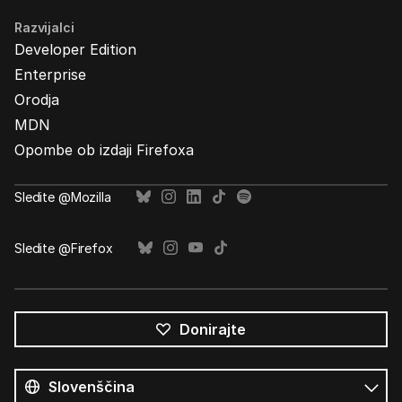
Razvijalci
Developer Edition
Enterprise
Orodja
MDN
Opombe ob izdaji Firefoxa
Sledite @Mozilla
Sledite @Firefox
Donirajte
Vsi
jeziki
Jezik