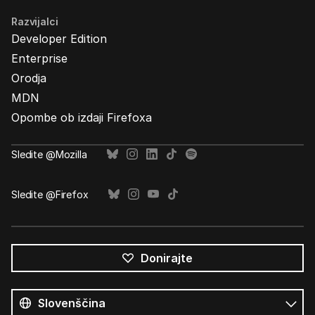
Razvijalci
Developer Edition
Enterprise
Orodja
MDN
Opombe ob izdaji Firefoxa
Sledite @Mozilla
Sledite @Firefox
Donirajte
Vsi
jeziki
Jezik