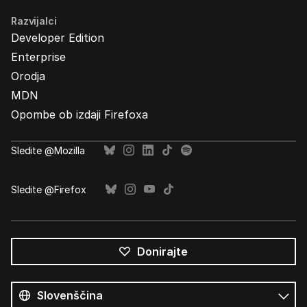
Razvijalci
Developer Edition
Enterprise
Orodja
MDN
Opombe ob izdaji Firefoxa
Sledite @Mozilla
Sledite @Firefox
Donirajte
Vsi
jeziki
Jezik