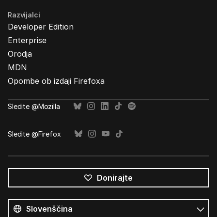
Razvijalci
Developer Edition
Enterprise
Orodja
MDN
Opombe ob izdaji Firefoxa
Sledite @Mozilla
Sledite @Firefox
Donirajte
Vsi
jeziki
Jezik