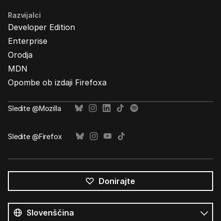
Razvijalci
Developer Edition
Enterprise
Orodja
MDN
Opombe ob izdaji Firefoxa
Sledite @Mozilla
Sledite @Firefox
Donirajte
Vsi
jeziki
Jezik