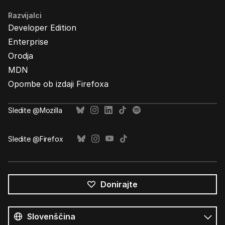
Razvijalci
Developer Edition
Enterprise
Orodja
MDN
Opombe ob izdaji Firefoxa
Sledite @Mozilla
Sledite @Firefox
Donirajte
Vsi
jeziki
Jezik