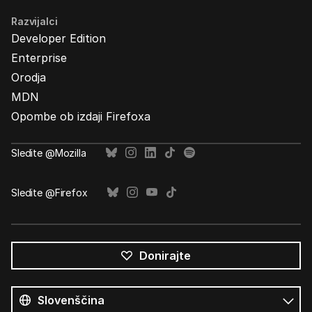
Razvijalci
Developer Edition
Enterprise
Orodja
MDN
Opombe ob izdaji Firefoxa
Sledite @Mozilla
Sledite @Firefox
Donirajte
Vsi
jeziki
Jezik