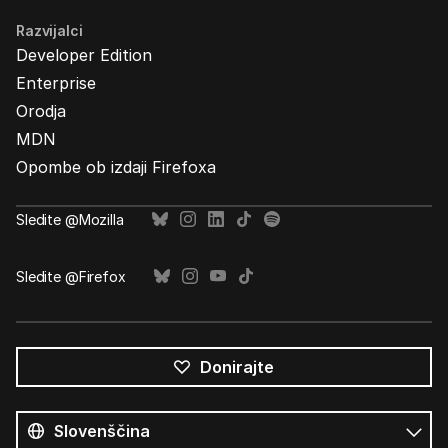
Razvijalci
Developer Edition
Enterprise
Orodja
MDN
Opombe ob izdaji Firefoxa
Sledite @Mozilla
Sledite @Firefox
Donirajte
Vsi
jeziki
Jezik