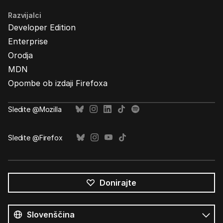
Razvijalci
Developer Edition
Enterprise
Orodja
MDN
Opombe ob izdaji Firefoxa
Sledite @Mozilla
Sledite @Firefox
Donirajte
Vsi
jeziki
Jezik