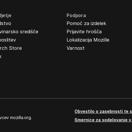
jetje
Podpora
dstvo
Pomoč za izdelek
inarsko središče
Prijavite hrošča
oslitev
Lokalizacija Mozille
rch Store
Varnost
k
Obvestilo o zasebnosti te s
vcev mozilla.org.
Smernice za sodelovanje v