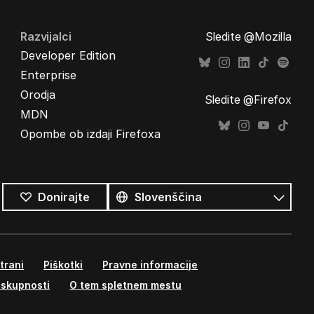
Razvijalci
Sledite @Mozilla
Developer Edition
Enterprise
Orodja
Sledite @Firefox
MDN
Opombe ob izdaji Firefoxa
Vsi
jeziki
Jezik
Donirajte
trani
Piškotki
Pravne informacije
 skupnosti
O tem spletnem mestu