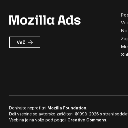
Pod
Vo
Nov
Zap
o
Več
Me
Oglasi
Mozilla
Sti
Donirajte neprofitni
Mozilla Foundation
.
Deli vsebine so avtorsko zaščiteni ©1998–2026 s strani sodela
Vsebina je na voljo pod pogoji
Creative Commons
.