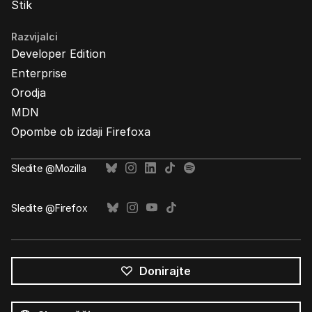
Stik
Razvijalci
Developer Edition
Enterprise
Orodja
MDN
Opombe ob izdaji Firefoxa
Sledite @Mozilla
Sledite @Firefox
Donirajte
Vsi
jeziki
Jezik