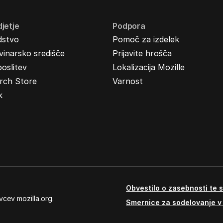
jetje
Podpora
dstvo
Pomoč za izdelek
inarsko središče
Prijavite hrošča
oslitev
Lokalizacija Mozille
rch Store
Varnost
k
Obvestilo o zasebnosti te s
vcev mozilla.org.
Smernice za sodelovanje v