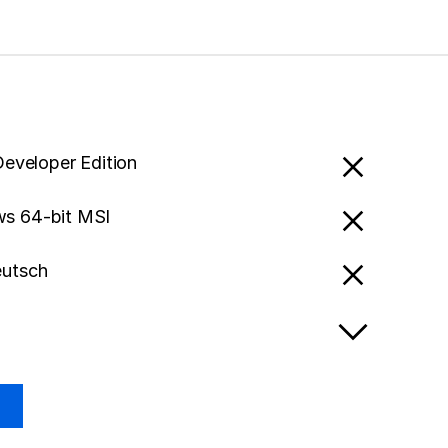
Developer Edition
s 64-bit MSI
eutsch