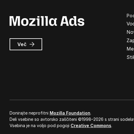
Pod
Vo
Nov
Zap
o
Več
Me
Oglasi
Mozilla
Sti
Donirajte neprofitni
Mozilla Foundation
.
Deli vsebine so avtorsko zaščiteni ©1998–2026 s strani sodela
Vsebina je na voljo pod pogoji
Creative Commons
.