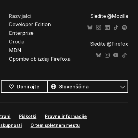
Razvijalci
Sledite @Mozilla
Developer Edition
Enterprise
Orodja
Sledite @Firefox
MDN
Opombe ob izdaji Firefoxa
Vsi
jeziki
Jezik
Donirajte
trani
Piškotki
Pravne informacije
 skupnosti
O tem spletnem mestu