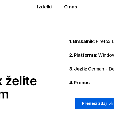
Izdelki
O nas
1. Brskalnik:
Firefox 
2. Platforma:
Window
3. Jezik:
German - D
 želite
4. Prenos:
em
Prenesi zdaj