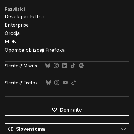
Razvijalci
Developer Edition
Enterprise
Orodja
MDN
Opombe ob izdaji Firefoxa
Sledite @Mozilla
Sledite @Firefox
Donirajte
Vsi
jeziki
Jezik