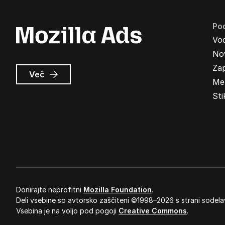
Pod
Vo
Nov
Zap
o
Več
Me
Oglasi
Mozilla
Sti
Donirajte neprofitni
Mozilla Foundation
.
Deli vsebine so avtorsko zaščiteni ©1998–2026 s strani sodela
Vsebina je na voljo pod pogoji
Creative Commons
.