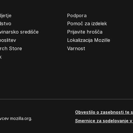
jetje
Podpora
dstvo
Pomoč za izdelek
inarsko središče
Prijavite hrošča
oslitev
Lokalizacija Mozille
rch Store
Varnost
k
Obvestilo o zasebnosti te s
vcev mozilla.org.
Smernice za sodelovanje v