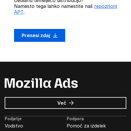
Debianu temelječo distribucijo?
Namesto tega lahko namestite naš
repozitorij
APT
.
Prenesi zdaj
o
Več
Oglasi
Mozilla
Podjetje
Podpora
Vodstvo
Pomoč za izdelek