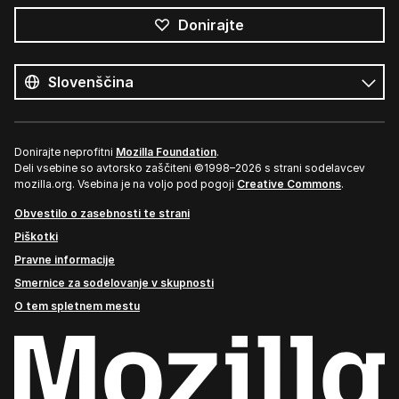
Donirajte
Vsi
jeziki
Jezik
Donirajte neprofitni
Mozilla Foundation
.
Deli vsebine so avtorsko zaščiteni ©1998–2026 s strani sodelavcev
mozilla.org. Vsebina je na voljo pod pogoji
Creative Commons
.
Obvestilo o zasebnosti te strani
Piškotki
Pravne informacije
Smernice za sodelovanje v skupnosti
O tem spletnem mestu