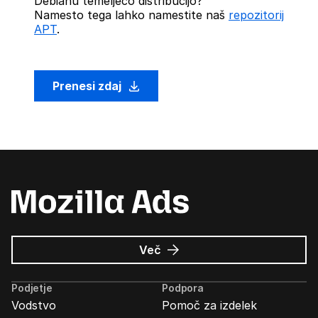
Debianu temelječo distribucijo?
Namesto tega lahko namestite naš
repozitorij
APT
.
Prenesi zdaj
o
Več
Oglasi
Mozilla
Podjetje
Podpora
Vodstvo
Pomoč za izdelek