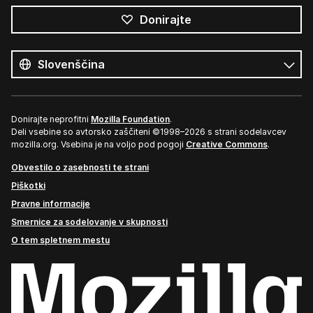
Donirajte
Vsi
jeziki
Jezik
Donirajte neprofitni
Mozilla Foundation
.
Deli vsebine so avtorsko zaščiteni ©1998–2026 s strani sodelavcev
mozilla.org. Vsebina je na voljo pod pogoji
Creative Commons
.
Obvestilo o zasebnosti te strani
Piškotki
Pravne informacije
Smernice za sodelovanje v skupnosti
O tem spletnem mestu