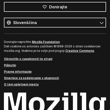
Donirajte
Vsi
jeziki
Jezik
Donirajte neprofitni
Mozilla Foundation
.
Deli vsebine so avtorsko zaščiteni ©1998–2026 s strani sodelavcev
mozilla.org. Vsebina je na voljo pod pogoji
Creative Commons
.
Obvestilo o zasebnosti te strani
Piškotki
Pravne informacije
Smernice za sodelovanje v skupnosti
O tem spletnem mestu