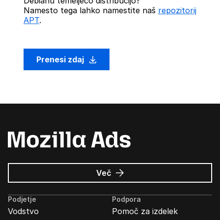
Debianu temelječo distribucijo?
Namesto tega lahko namestite naš
repozitorij
APT
.
Prenesi zdaj
o
Več
Oglasi
Mozilla
Podjetje
Podpora
Vodstvo
Pomoč za izdelek