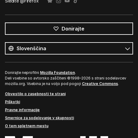
Sledite @Firefox
Donirajte
Vsi
jeziki
Jezik
Donirajte neprofitni
Mozilla Foundation
.
Deli vsebine so avtorsko zaščiteni ©1998–2026 s strani sodelavcev
mozilla.org. Vsebina je na voljo pod pogoji
Creative Commons
.
Obvestilo o zasebnosti te strani
Piškotki
Pravne informacije
Smernice za sodelovanje v skupnosti
O tem spletnem mestu