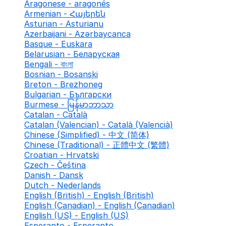
Aragonese - aragonés
Armenian - Հայերեն
Asturian - Asturianu
Azerbaijani - Azərbaycanca
Basque - Euskara
Belarusian - Беларуская
Bengali - বাংলা
Bosnian - Bosanski
Breton - Brezhoneg
Bulgarian - Български
Burmese - မြန်မာဘာသာ
Catalan - Català
Catalan (Valencian) - Català (Valencià)
Chinese (Simplified) - 中文 (简体)
Chinese (Traditional) - 正體中文 (繁體)
Croatian - Hrvatski
Czech - Čeština
Danish - Dansk
Dutch - Nederlands
English (British) - English (British)
English (Canadian) - English (Canadian)
English (US) - English (US)
Esperanto - Esperanto