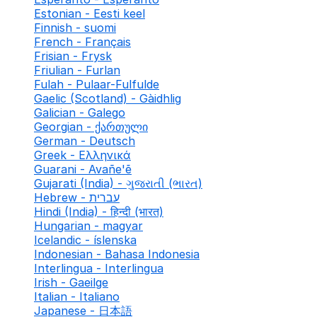
Estonian - Eesti keel
Finnish - suomi
French - Français
Frisian - Frysk
Friulian - Furlan
Fulah - Pulaar-Fulfulde
Gaelic (Scotland) - Gàidhlig
Galician - Galego
Georgian - ქართული
German - Deutsch
Greek - Ελληνικά
Guarani - Avañe'ẽ
Gujarati (India) - ગુજરાતી (ભારત)
Hebrew - עברית
Hindi (India) - हिन्दी (भारत)
Hungarian - magyar
Icelandic - íslenska
Indonesian - Bahasa Indonesia
Interlingua - Interlingua
Irish - Gaeilge
Italian - Italiano
Japanese - 日本語