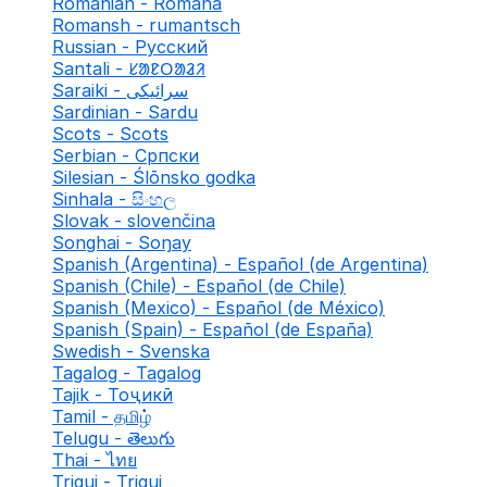
Romanian - Română
Romansh - rumantsch
Russian - Русский
Santali - ᱥᱟᱱᱛᱟᱲᱤ
Saraiki - سرائیکی
Sardinian - Sardu
Scots - Scots
Serbian - Српски
Silesian - Ślōnsko godka
Sinhala - සිංහල
Slovak - slovenčina
Songhai - Soŋay
Spanish (Argentina) - Español (de Argentina)
Spanish (Chile) - Español (de Chile)
Spanish (Mexico) - Español (de México)
Spanish (Spain) - Español (de España)
Swedish - Svenska
Tagalog - Tagalog
Tajik - Тоҷикӣ
Tamil - தமிழ்
Telugu - తెలుగు
Thai - ไทย
Triqui - Triqui