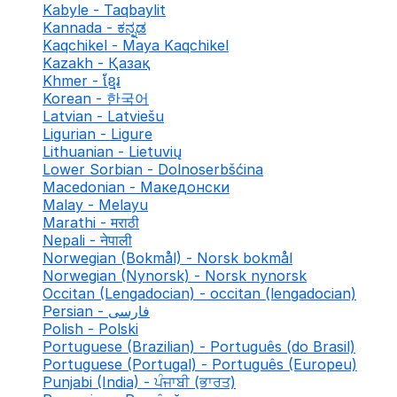
Kabyle - Taqbaylit
Kannada - ಕನ್ನಡ
Kaqchikel - Maya Kaqchikel
Kazakh - Қазақ
Khmer - ខ្មែរ
Korean - 한국어
Latvian - Latviešu
Ligurian - Ligure
Lithuanian - Lietuvių
Lower Sorbian - Dolnoserbšćina
Macedonian - Македонски
Malay - Melayu
Marathi - मराठी
Nepali - नेपाली
Norwegian (Bokmål) - Norsk bokmål
Norwegian (Nynorsk) - Norsk nynorsk
Occitan (Lengadocian) - occitan (lengadocian)
Persian - فارسی
Polish - Polski
Portuguese (Brazilian) - Português (do Brasil)
Portuguese (Portugal) - Português (Europeu)
Punjabi (India) - ਪੰਜਾਬੀ (ਭਾਰਤ)