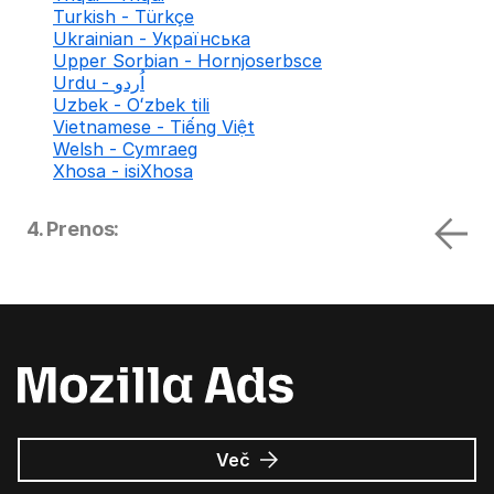
Turkish - Türkçe
Ukrainian - Українська
Upper Sorbian - Hornjoserbsce
Urdu - اُردو
Uzbek - Oʻzbek tili
Vietnamese - Tiếng Việt
Welsh - Cymraeg
Xhosa - isiXhosa
4. Prenos:
o
Več
Oglasi