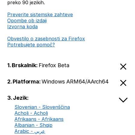
preko 90 jezikih.
Preverite sistemske zahteve
Opombe ob izdaji
Izvorna koda
Obvestilo o zasebnosti za Firefox
Potrebujete pomoč?
1. Brskalnik:
Firefox Beta
2. Platforma:
Windows ARM64/AArch64
3. Jezik:
Slovenian - Slovenščina
Acholi - Acholi
Afrikaans - Afrikaans
Albanian - Shqip
Arabic - عربي