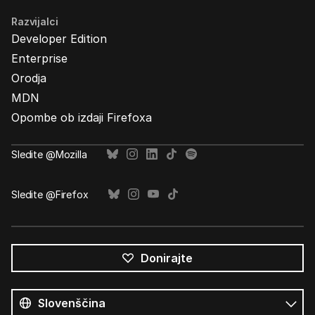
Razvijalci
Developer Edition
Enterprise
Orodja
MDN
Opombe ob izdaji Firefoxa
Sledite @Mozilla
Sledite @Firefox
Donirajte
Vsi
jeziki
Jezik