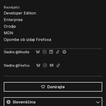
Razvijalci
Developer Edition
Enterprise
Orodja
MDN
Opombe ob izdaji Firefoxa
Sledite @Mozilla
Sledite @Firefox
Donirajte
Vsi
jeziki
Jezik