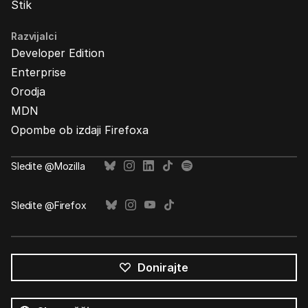
Stik
Razvijalci
Developer Edition
Enterprise
Orodja
MDN
Opombe ob izdaji Firefoxa
Sledite @Mozilla
Sledite @Firefox
Donirajte
Vsi
jeziki
Jezik