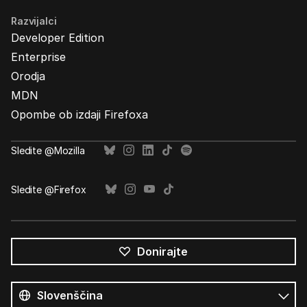
Razvijalci
Developer Edition
Enterprise
Orodja
MDN
Opombe ob izdaji Firefoxa
Sledite @Mozilla
Sledite @Firefox
Donirajte
Vsi
jeziki
Jezik