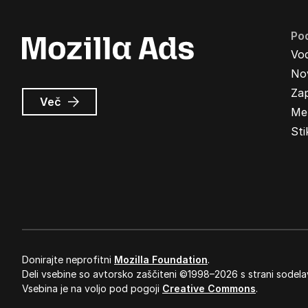
Pod
Vo
Nov
Zap
o
Več
Me
Oglasi
Mozilla
Sti
Donirajte neprofitni
Mozilla Foundation
.
Deli vsebine so avtorsko zaščiteni ©1998–2026 s strani sodela
Vsebina je na voljo pod pogoji
Creative Commons
.