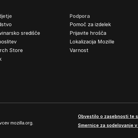
jetje
Podpora
dstvo
Pomoč za izdelek
inarsko središče
Prijavite hrošča
oslitev
Lokalizacija Mozille
rch Store
Varnost
k
Obvestilo o zasebnosti te s
vcev mozilla.org.
Smernice za sodelovanje v