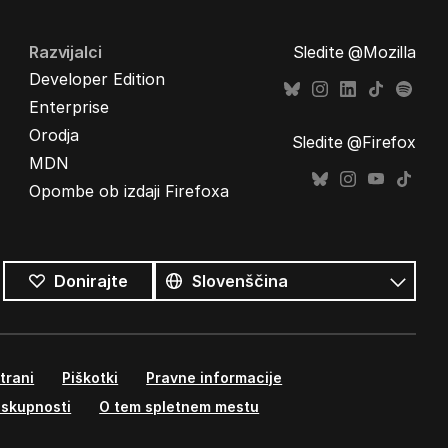
Razvijalci
Sledite @Mozilla
Developer Edition
Enterprise
Orodja
Sledite @Firefox
MDN
Opombe ob izdaji Firefoxa
Vsi
jeziki
Jezik
Donirajte
trani
Piškotki
Pravne informacije
 skupnosti
O tem spletnem mestu