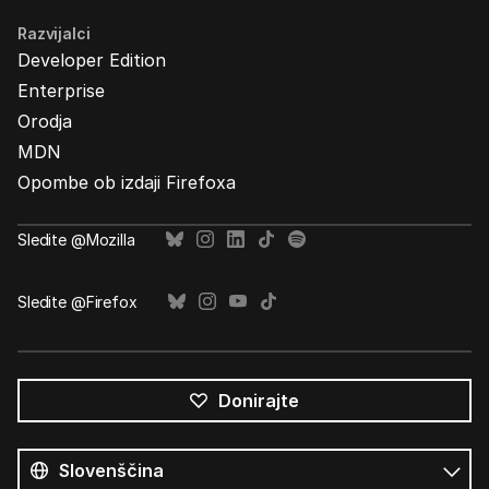
Razvijalci
Developer Edition
Enterprise
Orodja
MDN
Opombe ob izdaji Firefoxa
Sledite @Mozilla
Sledite @Firefox
Donirajte
Vsi
jeziki
Jezik