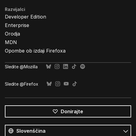
Razvijalci
Developer Edition
Enterprise
Orodja
MDN
Opombe ob izdaji Firefoxa
Sledite @Mozilla
Sledite @Firefox
Donirajte
Vsi
jeziki
Jezik