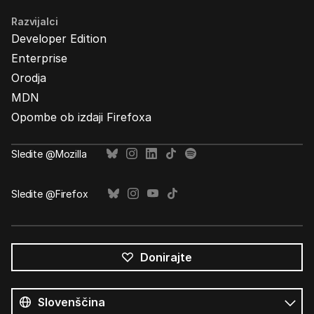
Razvijalci
Developer Edition
Enterprise
Orodja
MDN
Opombe ob izdaji Firefoxa
Sledite @Mozilla
Sledite @Firefox
Donirajte
Vsi
jeziki
Jezik