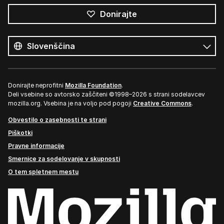
Donirajte
Vsi
jeziki
Jezik
Donirajte neprofitni
Mozilla Foundation
.
Deli vsebine so avtorsko zaščiteni ©1998–2026 s strani sodelavcev
mozilla.org. Vsebina je na voljo pod pogoji
Creative Commons
.
Obvestilo o zasebnosti te strani
Piškotki
Pravne informacije
Smernice za sodelovanje v skupnosti
O tem spletnem mestu