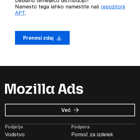
Debianu temelječo distribucijo?
Namesto tega lahko namestite naš
repozitorij
APT
.
Prenesi zdaj
o
Več
Oglasi
Mozilla
Podjetje
Podpora
Vodstvo
Pomoč za izdelek