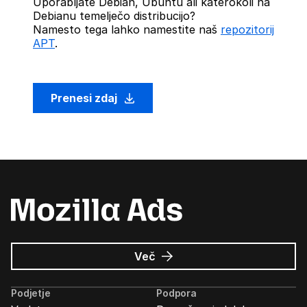
Uporabljate Debian, Ubuntu ali katerokoli na
Debianu temelječo distribucijo?
Namesto tega lahko namestite naš
repozitorij
APT
.
Prenesi zdaj
o
Več
Oglasi
Mozilla
Podjetje
Podpora