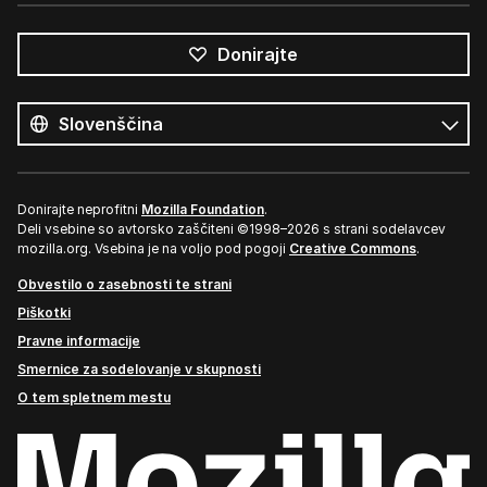
Donirajte
Vsi
jeziki
Jezik
Donirajte neprofitni
Mozilla Foundation
.
Deli vsebine so avtorsko zaščiteni ©1998–2026 s strani sodelavcev
mozilla.org. Vsebina je na voljo pod pogoji
Creative Commons
.
Obvestilo o zasebnosti te strani
Piškotki
Pravne informacije
Smernice za sodelovanje v skupnosti
O tem spletnem mestu