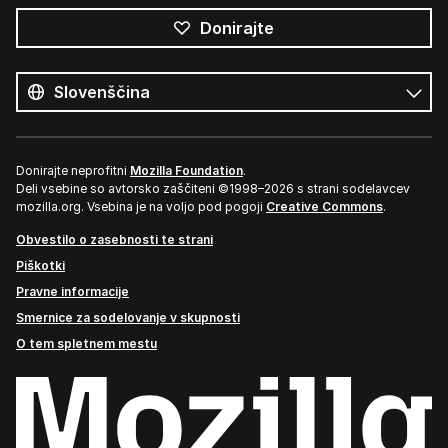
Donirajte
Vsi
jeziki
Jezik
Donirajte neprofitni
Mozilla Foundation
.
Deli vsebine so avtorsko zaščiteni ©1998–2026 s strani sodelavcev
mozilla.org. Vsebina je na voljo pod pogoji
Creative Commons
.
Obvestilo o zasebnosti te strani
Piškotki
Pravne informacije
Smernice za sodelovanje v skupnosti
O tem spletnem mestu