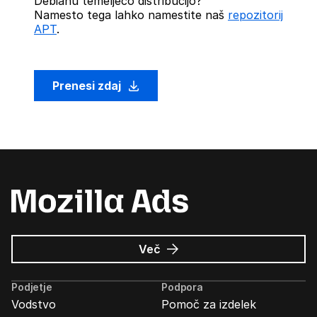
Debianu temelječo distribucijo?
Namesto tega lahko namestite naš
repozitorij
APT
.
Prenesi zdaj
o
Več
Oglasi
Mozilla
Podjetje
Podpora
Vodstvo
Pomoč za izdelek