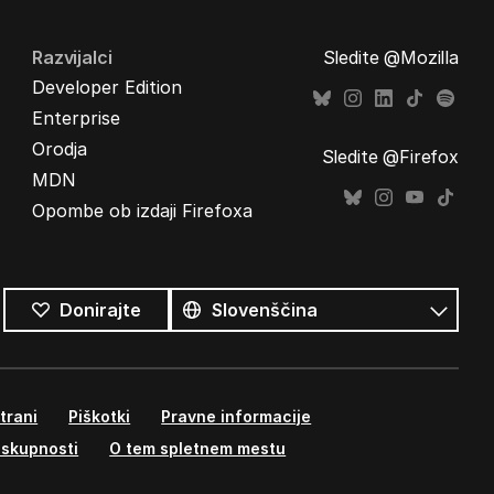
Razvijalci
Sledite @Mozilla
Developer Edition
Enterprise
Orodja
Sledite @Firefox
MDN
Opombe ob izdaji Firefoxa
Vsi
jeziki
Jezik
Donirajte
trani
Piškotki
Pravne informacije
 skupnosti
O tem spletnem mestu