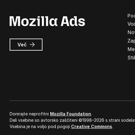
Pod
Vo
Nov
Zap
o
Več
Me
Oglasi
Mozilla
Sti
Donirajte neprofitni
Mozilla Foundation
.
Deli vsebine so avtorsko zaščiteni ©1998–2026 s strani sodela
Vsebina je na voljo pod pogoji
Creative Commons
.