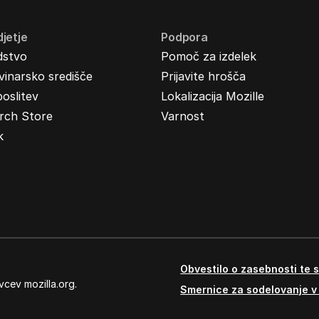
jetje
Podpora
dstvo
Pomoč za izdelek
inarsko središče
Prijavite hrošča
oslitev
Lokalizacija Mozille
rch Store
Varnost
k
Obvestilo o zasebnosti te s
vcev mozilla.org.
Smernice za sodelovanje v