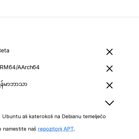
Beta
ARM64/AArch64
မြန်မာဘာသာ
 Ubuntu ali katerokoli na Debianu temelječo
o namestite naš
repozitorij APT
.