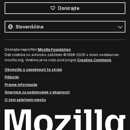
Donirajte
Vsi
jeziki
Jezik
Donirajte neprofitni
Mozilla Foundation
.
Deli vsebine so avtorsko zaščiteni ©1998–2026 s strani sodelavcev
mozilla.org. Vsebina je na voljo pod pogoji
Creative Commons
.
Obvestilo o zasebnosti te strani
Piškotki
Pravne informacije
Smernice za sodelovanje v skupnosti
O tem spletnem mestu