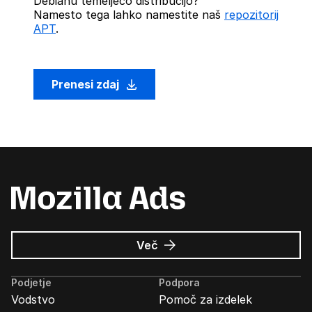
Debianu temelječo distribucijo?
Namesto tega lahko namestite naš
repozitorij
APT
.
Prenesi zdaj
o
Več
Oglasi
Mozilla
Podjetje
Podpora
Vodstvo
Pomoč za izdelek