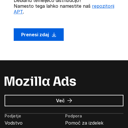
Debianu temelječo distribucijo?
Namesto tega lahko namestite naš
repozitorij
APT
.
Prenesi zdaj
o
Več
Oglasi
Mozilla
Podjetje
Podpora
Vodstvo
Pomoč za izdelek