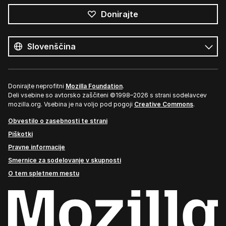
Donirajte
Vsi
jeziki
Jezik
Donirajte neprofitni
Mozilla Foundation
.
Deli vsebine so avtorsko zaščiteni ©1998–2026 s strani sodelavcev
mozilla.org. Vsebina je na voljo pod pogoji
Creative Commons
.
Obvestilo o zasebnosti te strani
Piškotki
Pravne informacije
Smernice za sodelovanje v skupnosti
O tem spletnem mestu