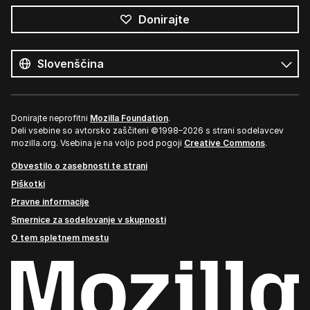
Donirajte
Vsi
jeziki
Jezik
Donirajte neprofitni
Mozilla Foundation
.
Deli vsebine so avtorsko zaščiteni ©1998–2026 s strani sodelavcev
mozilla.org. Vsebina je na voljo pod pogoji
Creative Commons
.
Obvestilo o zasebnosti te strani
Piškotki
Pravne informacije
Smernice za sodelovanje v skupnosti
O tem spletnem mestu