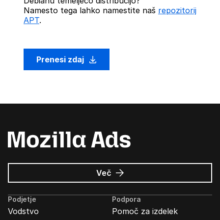
Debianu temelječo distribucijo?
Namesto tega lahko namestite naš
repozitorij
APT
.
Prenesi zdaj
o
Več
Oglasi
Mozilla
Podjetje
Podpora
Vodstvo
Pomoč za izdelek