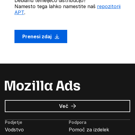
Debianu temelječo distribucijo?
Namesto tega lahko namestite naš
repozitorij
APT
.
Prenesi zdaj
o
Več
Oglasi
Mozilla
Podjetje
Podpora
Vodstvo
Pomoč za izdelek