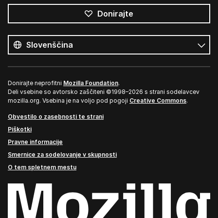
Donirajte
Vsi
jeziki
Jezik
Donirajte neprofitni
Mozilla Foundation
.
Deli vsebine so avtorsko zaščiteni ©1998–2026 s strani sodelavcev
mozilla.org. Vsebina je na voljo pod pogoji
Creative Commons
.
Obvestilo o zasebnosti te strani
Piškotki
Pravne informacije
Smernice za sodelovanje v skupnosti
O tem spletnem mestu