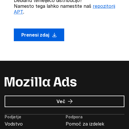
Debianu temelječo distribucijo?
Namesto tega lahko namestite naš
repozitorij
APT
.
Prenesi zdaj
o
Več
Oglasi
Mozilla
Podjetje
Podpora
Vodstvo
Pomoč za izdelek