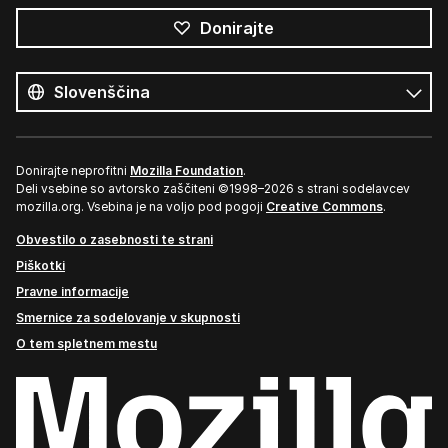
Donirajte
Vsi
jeziki
Jezik
Donirajte neprofitni
Mozilla Foundation
.
Deli vsebine so avtorsko zaščiteni ©1998–2026 s strani sodelavcev
mozilla.org. Vsebina je na voljo pod pogoji
Creative Commons
.
Obvestilo o zasebnosti te strani
Piškotki
Pravne informacije
Smernice za sodelovanje v skupnosti
O tem spletnem mestu