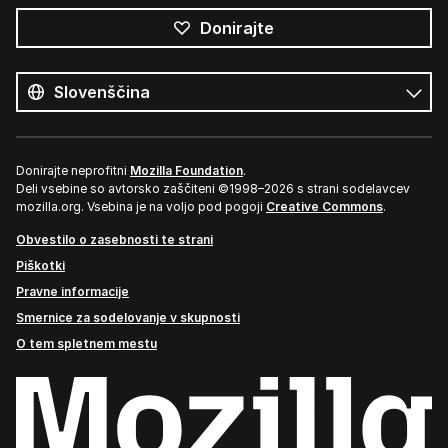
Donirajte
Vsi
jeziki
Jezik
Donirajte neprofitni
Mozilla Foundation
.
Deli vsebine so avtorsko zaščiteni ©1998–2026 s strani sodelavcev
mozilla.org. Vsebina je na voljo pod pogoji
Creative Commons
.
Obvestilo o zasebnosti te strani
Piškotki
Pravne informacije
Smernice za sodelovanje v skupnosti
O tem spletnem mestu