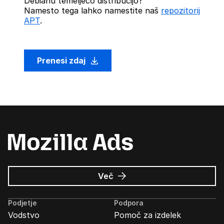
Debianu temelječo distribucijo?
Namesto tega lahko namestite naš
repozitorij
APT
.
Prenesi zdaj
o
Več
Oglasi
Mozilla
Podjetje
Podpora
Vodstvo
Pomoč za izdelek