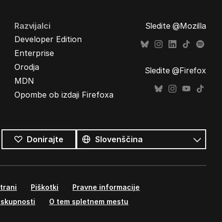
Razvijalci
Sledite @Mozilla
Developer Edition
Enterprise
Orodja
Sledite @Firefox
MDN
Opombe ob izdaji Firefoxa
Vsi
jeziki
Jezik
Donirajte
trani
Piškotki
Pravne informacije
 skupnosti
O tem spletnem mestu