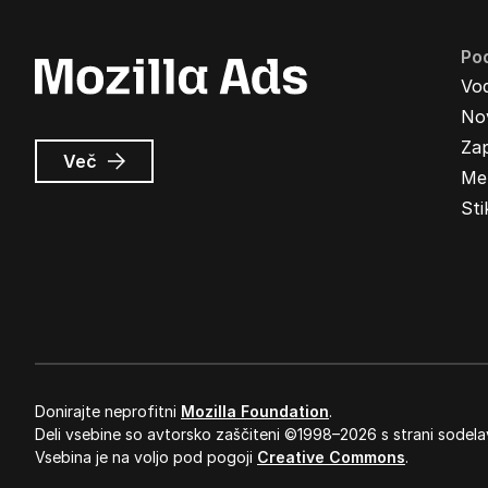
Pod
Vo
Nov
Zap
o
Več
Me
Oglasi
Mozilla
Sti
Donirajte neprofitni
Mozilla Foundation
.
Deli vsebine so avtorsko zaščiteni ©1998–2026 s strani sodela
Vsebina je na voljo pod pogoji
Creative Commons
.