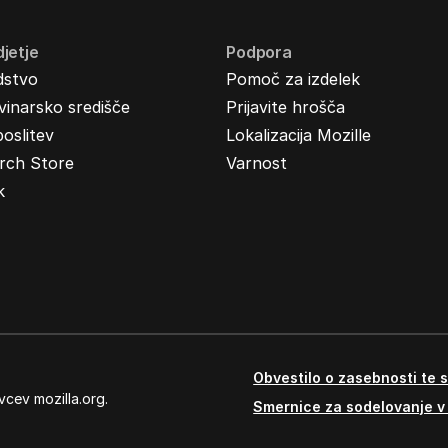
jetje
Podpora
dstvo
Pomoč za izdelek
inarsko središče
Prijavite hrošča
oslitev
Lokalizacija Mozille
rch Store
Varnost
k
Obvestilo o zasebnosti te s
vcev mozilla.org.
Smernice za sodelovanje v