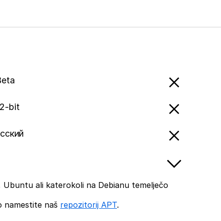
Beta
2-bit
усский
 Ubuntu ali katerokoli na Debianu temelječo
o namestite naš
repozitorij APT
.