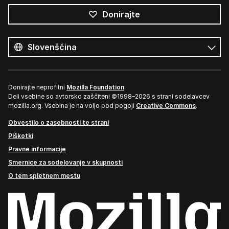
Donirajte
Vsi
jeziki
Jezik
Donirajte neprofitni
Mozilla Foundation
.
Deli vsebine so avtorsko zaščiteni ©1998–2026 s strani sodelavcev
mozilla.org. Vsebina je na voljo pod pogoji
Creative Commons
.
Obvestilo o zasebnosti te strani
Piškotki
Pravne informacije
Smernice za sodelovanje v skupnosti
O tem spletnem mestu