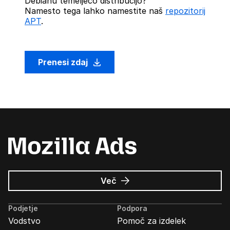
Debianu temelječo distribucijo?
Namesto tega lahko namestite naš
repozitorij
APT
.
Prenesi zdaj
o
Več
Oglasi
Mozilla
Podjetje
Podpora
Vodstvo
Pomoč za izdelek