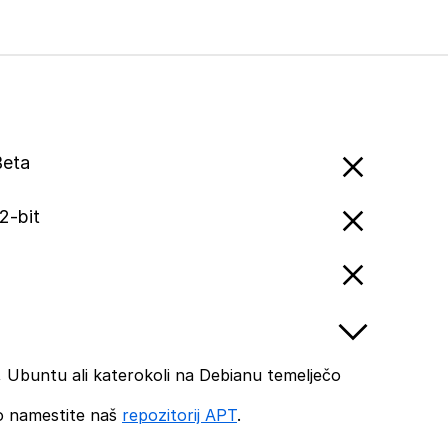
Beta
2-bit
 Ubuntu ali katerokoli na Debianu temelječo
o namestite naš
repozitorij APT
.