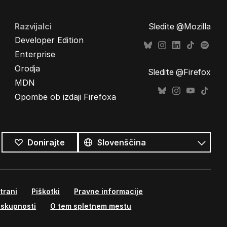
Razvijalci
Sledite @Mozilla
Developer Edition
Enterprise
Orodja
Sledite @Firefox
MDN
Opombe ob izdaji Firefoxa
Vsi
jeziki
Jezik
Donirajte
trani
Piškotki
Pravne informacije
 skupnosti
O tem spletnem mestu