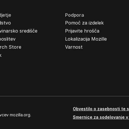
jetje
Podpora
dstvo
Pomoč za izdelek
inarsko središče
Prijavite hrošča
oslitev
Lokalizacija Mozille
rch Store
Varnost
k
Obvestilo o zasebnosti te s
vcev mozilla.org.
Smernice za sodelovanje v