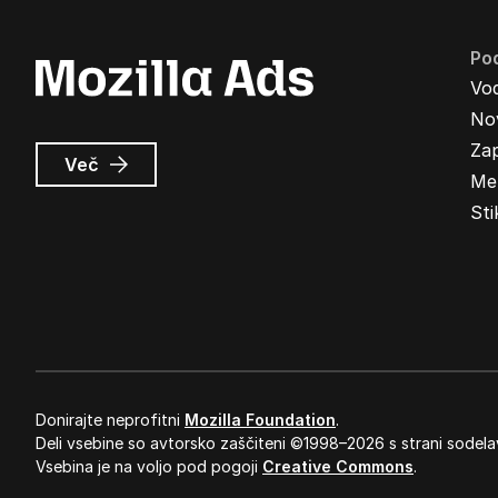
Pod
Vo
Nov
Zap
o
Več
Me
Oglasi
Mozilla
Sti
Donirajte neprofitni
Mozilla Foundation
.
Deli vsebine so avtorsko zaščiteni ©1998–2026 s strani sodela
Vsebina je na voljo pod pogoji
Creative Commons
.