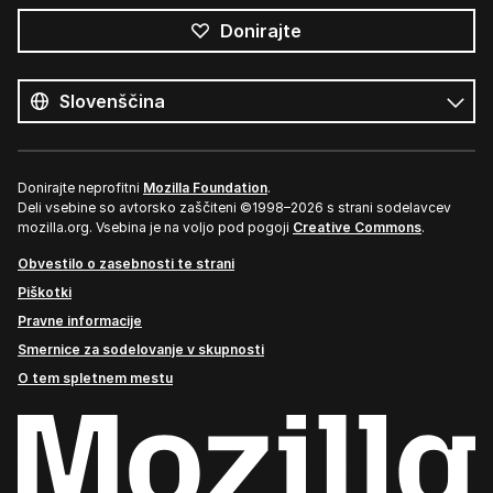
Donirajte
Vsi
jeziki
Jezik
Donirajte neprofitni
Mozilla Foundation
.
Deli vsebine so avtorsko zaščiteni ©1998–2026 s strani sodelavcev
mozilla.org. Vsebina je na voljo pod pogoji
Creative Commons
.
Obvestilo o zasebnosti te strani
Piškotki
Pravne informacije
Smernice za sodelovanje v skupnosti
O tem spletnem mestu