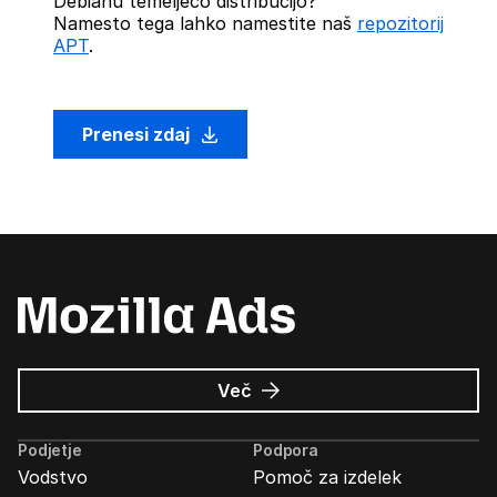
Debianu temelječo distribucijo?
Namesto tega lahko namestite naš
repozitorij
APT
.
Prenesi zdaj
o
Več
Oglasi
Mozilla
Podjetje
Podpora
Vodstvo
Pomoč za izdelek